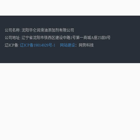
公司名称: 沈阳华仑润滑油添加剂有限公司
公司地址: 辽宁省沈阳市铁西区建设中路1号第一商城A座25层8号
辽ICP备:
辽ICP备19014929号-1
网站建设
：网势科技