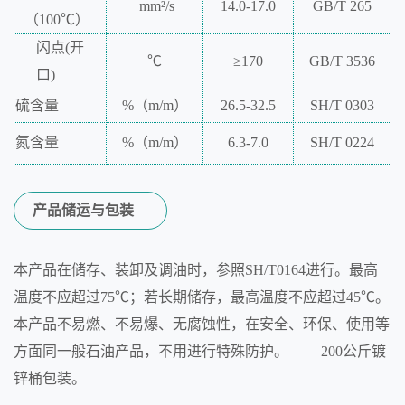
mm²/s
14.0-17.0
GB/T
265
（100℃
）
闪点(
开
℃
≥170
GB/T
3536
口)
硫含量
%
（m/m）
26.5-32.5
SH/T
0303
氮含量
%
（m/m）
6.3-7.0
SH/T
0224
产品储运与包装
本产品在储存、装卸及调油时，参照SH/T0164进行。最高
温度不应超过75℃；若长期储存，最高温度不应超过45℃。
本产品不易燃、不易爆、无腐蚀性，在安全、环保、使用等
方面同一般石油产品，不用进行特殊防护。 200公斤镀
锌桶包装。