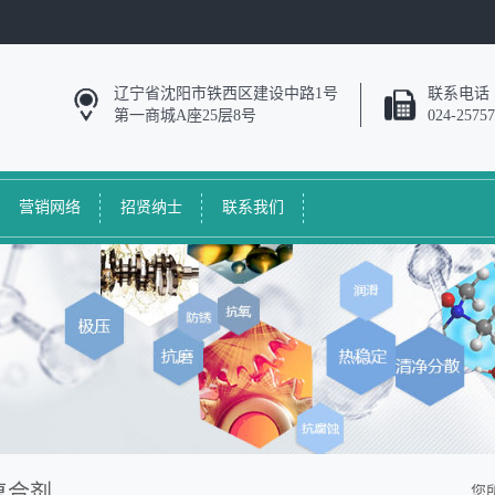
辽宁省沈阳市铁西区建设中路1号
联系电话
第一商城A座25层8号
024-2575
营销网络
招贤纳士
联系我们
复合剂
您