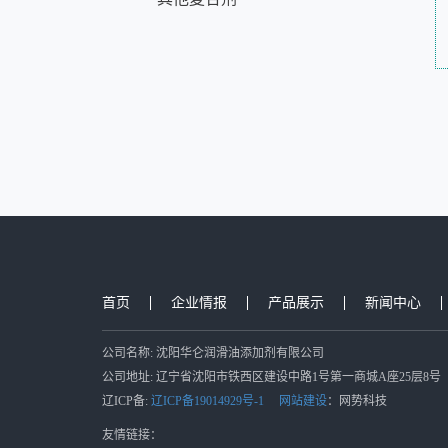
首页
企业情报
产品展示
新闻中心
公司名称: 沈阳华仑润滑油添加剂有限公司
公司地址: 辽宁省沈阳市铁西区建设中路1号第一商城A座25层8号
辽ICP备:
辽ICP备19014929号-1
网站建设
：网势科技
友情链接：