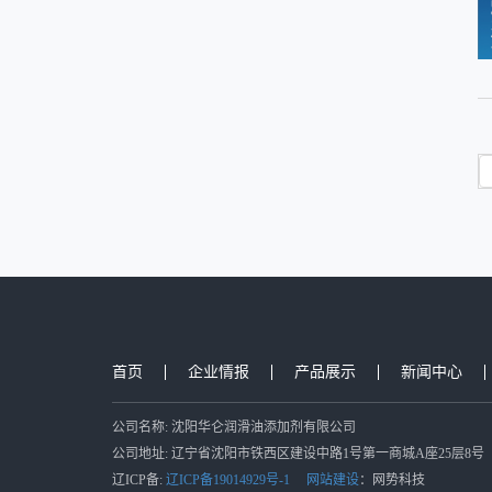
首页
企业情报
产品展示
新闻中心
公司名称: 沈阳华仑润滑油添加剂有限公司
公司地址: 辽宁省沈阳市铁西区建设中路1号第一商城A座25层8号
辽ICP备:
辽ICP备19014929号-1
网站建设
：网势科技