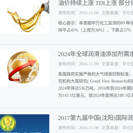
油价持续上涨 TDI上涨 部
发布时间：2016-11-08
文章来源：华仑
​核心提示：本周据申万化工监测的89 种
持平占45%（上周为30%），下跌占37%
2024年全球润滑油添加剂需
发布时间：2016-11-08
文章来源：华仑
​各国政府实施严格的大气排放控制标准
究机构大观研究( Grand View Rese
2024年将达536万吨，2016年到202
为143.5亿美元，到2024年底将达188.5
2017第九届中国(沈阳)国
发布时间：2016-11-08
文章来源：华仑